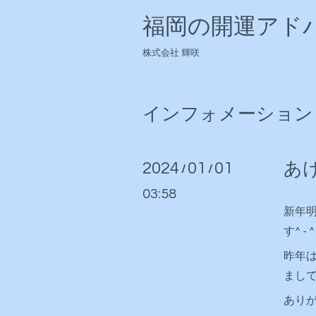
福岡の開運アドバ
株式会社 輝咲
インフォメーション
2024
01
01
あ
/
/
03:58
新年
す^ - ^
昨年
まし
あり