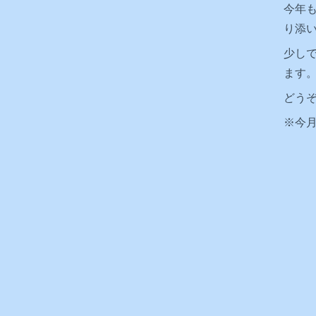
今年
り添
少し
ます
どう
今月
※