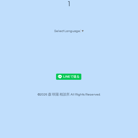
1
Select Language
▼
©2026
森 咲陽 相談所
. All Rights Reserved.