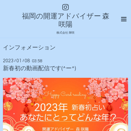
福岡の開運アドバイザー 森
咲陽
株式会社 輝咲
インフォメーション
2023
01
08
/
/
03:58
新春初の動画配信です(^ー^)