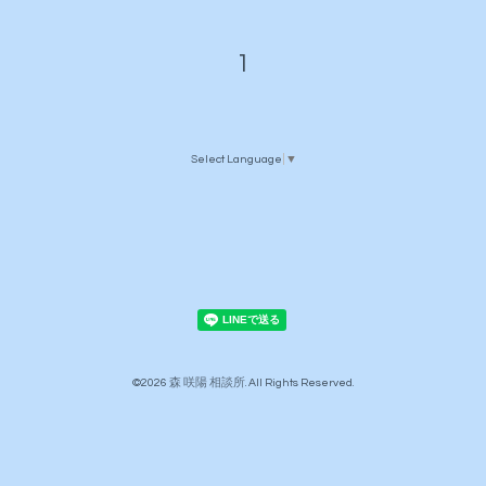
1
Select Language
▼
©2026
森 咲陽 相談所
. All Rights Reserved.