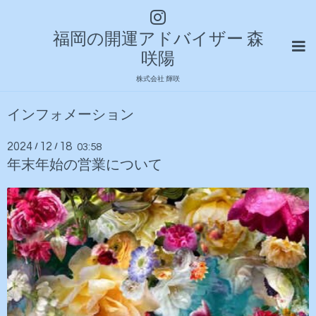
福岡の開運アドバイザー 森
咲陽
株式会社 輝咲
インフォメーション
2024
12
18
/
/
03:58
年末年始の営業について