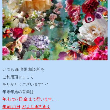
いつも 森 咲陽 相談所 を
ご利用頂きまして
ありがとうございます^ - ^
年末年始の営業は
年末は27日(金)まで行います。
年始は7日(火)より通常通り