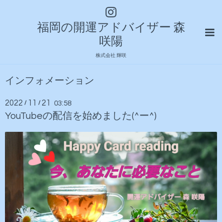
福岡の開運アドバイザー 森
咲陽
株式会社 輝咲
インフォメーション
2022
11
21
/
/
03:58
YouTubeの配信を始めました(^ー^)