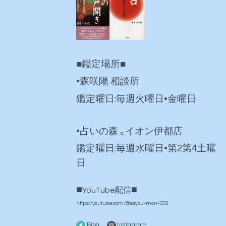
■鑑定場所■
•森咲陽 相談所
鑑定曜日:毎週火曜日•金曜日
•占いの森 ｡イオン伊都店
鑑定曜日:毎週水曜日•第2第4土曜
日
◼️YouTube配信◼️
https://youtube.com/@sayou-mori-358
Blog
Instagram