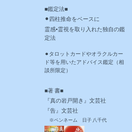
■鑑定法■
⚫︎四柱推命をベースに
霊感•霊視を取り入れた独自の鑑
定法
⚫︎タロットカードやオラクルカー
ド等を用いたアドバイス鑑定（相
談所限定）
■著 書■
『真の岩戸開き』文芸社
『告』文芸社
※ペンネーム 日子 八千代