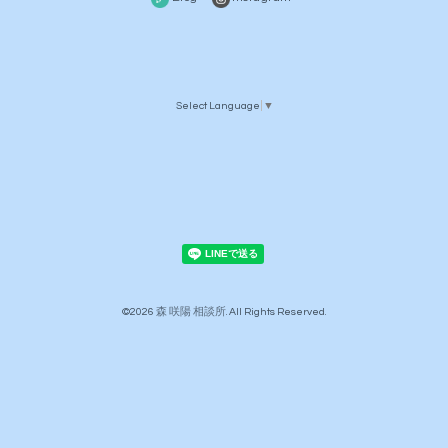
Select Language
▼
©2026
森 咲陽 相談所
. All Rights Reserved.