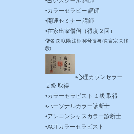
•占いスクール 講師
•カラーセラピー 講師
•開運セミナー 講師
•在家出家僧侶（得度２回）
僧名 森 咲陽 法師 称号授与 (真言宗 真修
教)
•心理カウンセラー
２級 取得
•カラーセラピスト １級 取得
•パーソナルカラー診断士
•アンコンシャスカラー診断士
•ACTカラーセラピスト