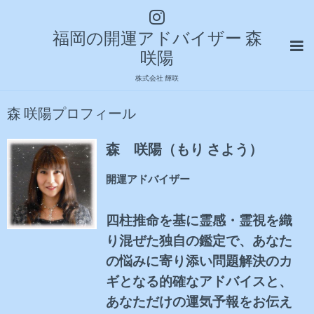
福岡の開運アドバイザー 森
咲陽
株式会社 輝咲
森 咲陽プロフィール
森 咲陽（もり さよう）
開運アドバイザー
四柱推命を基に霊感・霊視を
織
り混ぜた独自の鑑定で、
あなた
の悩みに寄り添い
問題解決のカ
ギとなる
的確なアドバイスと、
あなただけの
運気予報をお伝え