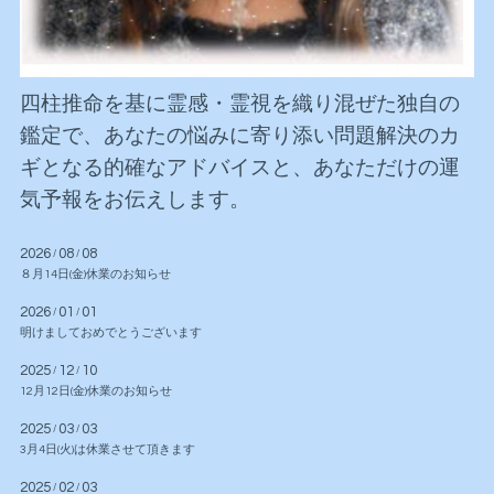
四柱推命を基に霊感・霊視を
織り混ぜた独自の
鑑定で、
あなたの悩みに寄り添い
問題解決のカ
ギとなる
的確なアドバイスと、あなただけの
運
気予報をお伝えします。
2026
08
08
/
/
８月14日(金)休業のお知らせ
2026
01
01
/
/
明けましておめでとうございます
2025
12
10
/
/
12月12日(金)休業のお知らせ
2025
03
03
/
/
3月4日(火)は休業させて頂きます
2025
02
03
/
/