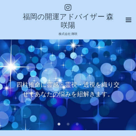
福岡の開運アドバイザー 森
咲陽
株式会社 輝咲
四柱推命に霊感・霊視・透視を織り交
ぜてあなたの悩みを紐解きます。