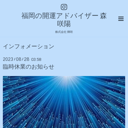
福岡の開運アドバイザー 森
咲陽
株式会社 輝咲
インフォメーション
2023
08
28
/
/
03:58
臨時休業のお知らせ