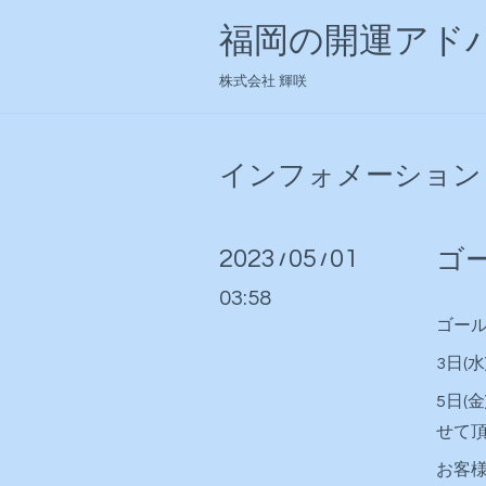
福岡の開運アドバ
株式会社 輝咲
インフォメーション
2023
05
01
ゴ
/
/
03:58
ゴー
3日(
5日(
せて
お客