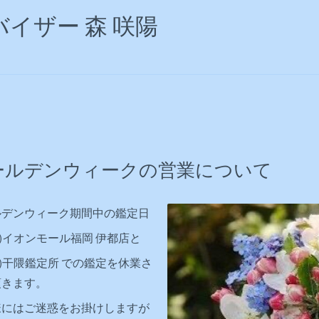
イザー 森 咲陽
ールデンウィークの営業について
ルデンウィーク期間中の鑑定日
水)イオンモール福岡 伊都店と
金)干隈鑑定所 での鑑定を
休業さ
頂きます。
様にはご迷惑をお掛けしますが