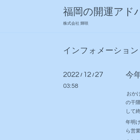
福岡の開運アドバ
株式会社 輝咲
インフォメーション
2022
12
27
今
/
/
03:58
おか
の干
して
年明け
ら営