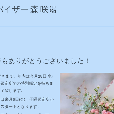
イザー 森 咲陽
年もありがとうございました！
げさまで、年内は
今月28日(水)
隈鑑定所での特別鑑定を持ちま
終了致します。
は来月6日(金)、干隈鑑定所か
業
スタートとなります。