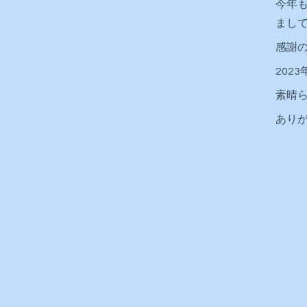
今年
まし
感謝
202
素晴
あり