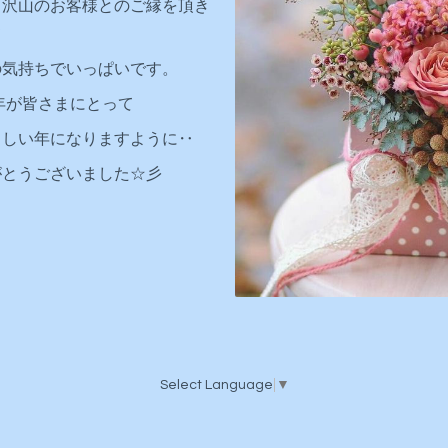
も沢山のお客様とのご縁を頂き
て
の気持ちでいっぱいです。
3年が皆さまにとって
らしい年になりますように‥
がとうございました☆彡
Select Language
▼