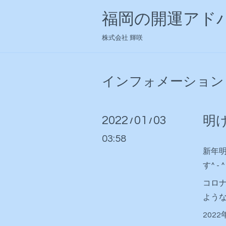
福岡の開運アドバ
株式会社 輝咲
インフォメーション
2022
01
03
明
/
/
03:58
新年
す^ - ^
コロ
よう
202