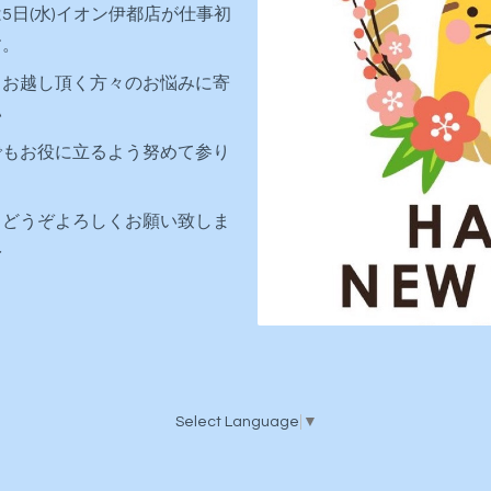
5日(水)イオン伊都店が仕事初
す。
もお越し頂く方々のお悩みに寄
い
でもお役に立るよう努めて参り
。
もどうぞよろしくお願い致しま
彡
Select Language
▼