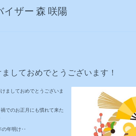
イザー 森 咲陽
けましておめでとうございます！
明けましておめでとうございま
ナ禍でのお正月にも慣れて来た
な
2年の年明け‥