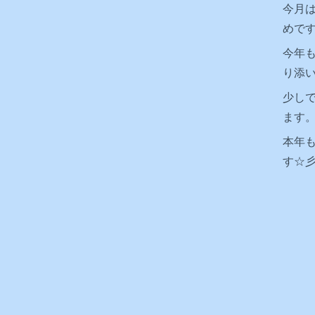
今月は
めで
今年
り添
少し
ます
本年
す☆