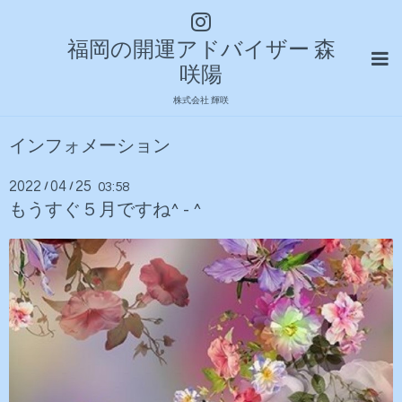
福岡の開運アドバイザー 森
咲陽
株式会社 輝咲
インフォメーション
2022
04
25
/
/
03:58
もうすぐ５月ですね^ - ^