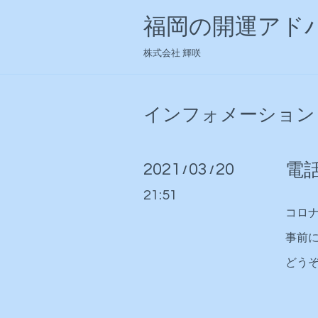
福岡の開運アドバ
株式会社 輝咲
インフォメーション
2021
03
20
電話
/
/
21:51
コロ
事前
どう