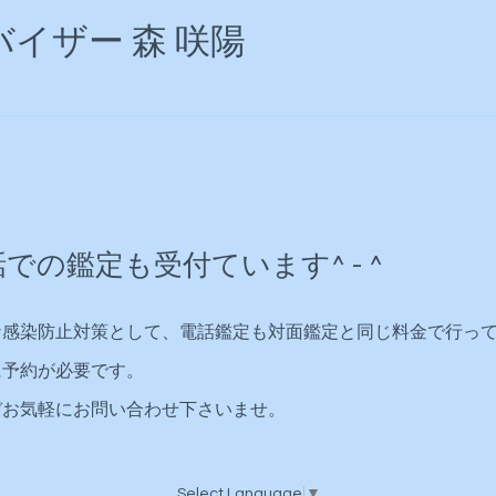
イザー 森 咲陽
での鑑定も受付ています^ - ^
ナ感染防止対策として、電話鑑定も対面鑑定と同じ料金で行っ
に予約が必要です。
ぞお気軽にお問い合わせ下さいませ。
Select Language
▼